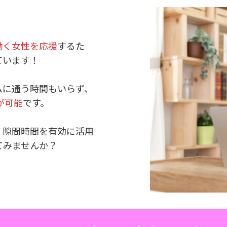
働く女性を応援
するた
ています！
ムに通う時間もいらず、
が可能
です。
、隙間時間を有効に活用
てみませんか？