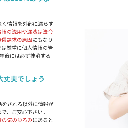
なく情報を外部に漏らす
情報の流用や漏洩は法令
賠償請求の原因
にもなり
では厳重に個人情報の管
3年後には必ず抹消する
大丈夫でしょう
話をされる以外に情報が
ので、ご安心下さい。
身の気のゆるみ
にあると