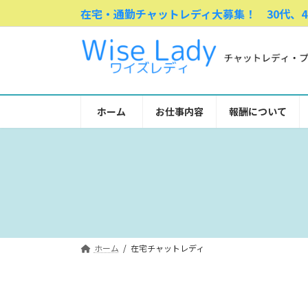
コ
ナ
在宅・通勤チャットレディ大募集！ 30代、4
ン
ビ
テ
ゲ
ン
ー
ツ
シ
へ
ョ
ス
ン
ホーム
お仕事内容
報酬について
キ
に
ッ
移
プ
動
ホーム
在宅チャットレディ