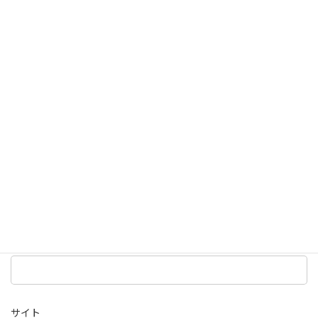
欄は必須項目です
コメント
※
名前
※
メール
※
サイト